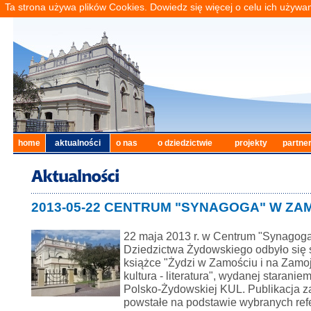
Ta strona używa plików Cookies. Dowiedz się więcej o celu ich używa
home
aktualności
o nas
o dziedzictwie
projekty
partne
2013-05-22 CENTRUM "SYNAGOGA" W ZA
22 maja 2013 r. w Centrum "Synagog
Dziedzictwa Żydowskiego odbyło się
książce "Żydzi w Zamościu i na Zamojs
kultura - literatura", wydanej staranie
Polsko-Żydowskiej KUL. Publikacja z
powstałe na podstawie wybranych re