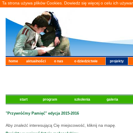
Ta strona używa plików Cookies. Dowiedz się więcej o celu ich używa
home
aktualności
o nas
o dziedzictwie
projekty
start
program
szkolenia
galeria
"Przywróćmy Pamięć" edycja 2015-2016
Aby znaleźć interesującą Cię miejscowość, kliknij na mapę.